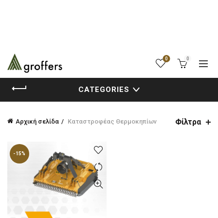
0
0
CATEGORIES
Φίλτρα
Αρχική σελίδα
Καταστροφέας Θερμοκηπίων
-15%