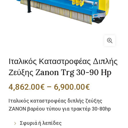
Ιταλικός Καταστροφέας Διπλής
Ζεύξης Zanon Trg 30-90 Hp
Price
4,862.00
€
–
6,900.00
€
range:
Ιταλικός καταστροφέας διπλής ζεύξης
ZANON βαρέου τύπου για τρακτέρ 30-80hp
4,862.00€
through
Σφυριά ή λεπίδες