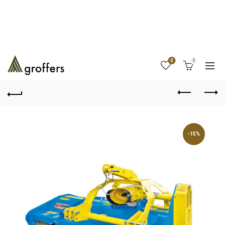
0
0
-15%