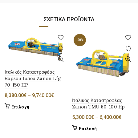
ΣΧΕΤΙΚΆ ΠΡΟΪΌΝΤΑ
-20%
Ιταλικός Καταστροφέας
Βαρέου Τύπου Zanon Lfg
70-150 HP
Price
8,380.00
€
–
9,740.00
€
Ιταλικός Καταστροφέας
range:
Αυτό
Zanon TMU 60-100 Hp
Επιλογή
8,380.00€
το
Price
5,300.00
€
–
6,400.00
€
through
προϊόν
range:
9,740.00€
Αυτό
Επιλογή
έχει
5,300.
το