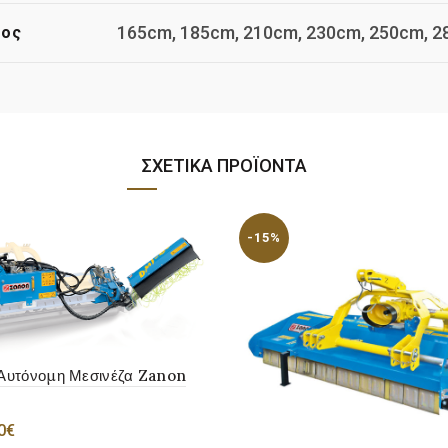
165cm, 185cm, 210cm, 230cm, 250cm, 
τος
ΣΧΕΤΙΚΆ ΠΡΟΪΌΝΤΑ
-15%
 Αυτόνομη Μεσινέζα Zanon
0
€