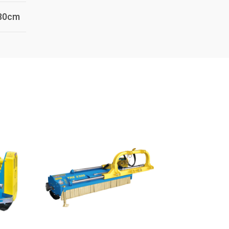
280cm
-15%