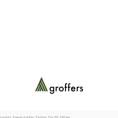
οφέας Zanon Διπλής Ζεύξης Trp 55-130 Hp