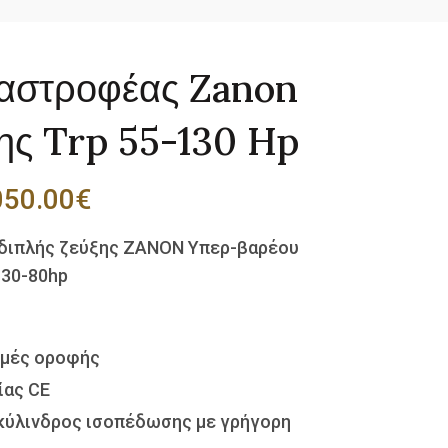
ταστροφέας Zanon
ης Trp 55-130 Hp
Price
050.00
€
range:
 διπλής ζεύξης ZANON Υπερ-βαρέου
 30-80hp
7,070.00€
through
ομές οροφής
10,050.00€
ίας CE
κύλινδρος ισοπέδωσης με γρήγορη