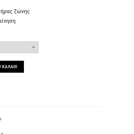
τήρας ζώνης
κίνηση
anon Διπλής Ζεύξης Trp 55-130 Hp ποσότητα
 ΚΑΛΆΘΙ
P