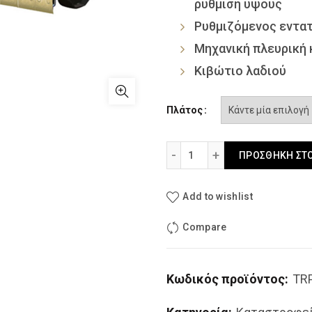
ρύθμιση ύψους
Ρυθμιζόμενος εντα
Μηχανική πλευρική 
Κιβώτιο λαδιού
Πλάτος
Ιταλικός Καταστροφέας Z
ΠΡΟΣΘΉΚΗ ΣΤΟ
Add to wishlist
Compare
Κωδικός προϊόντος:
TR