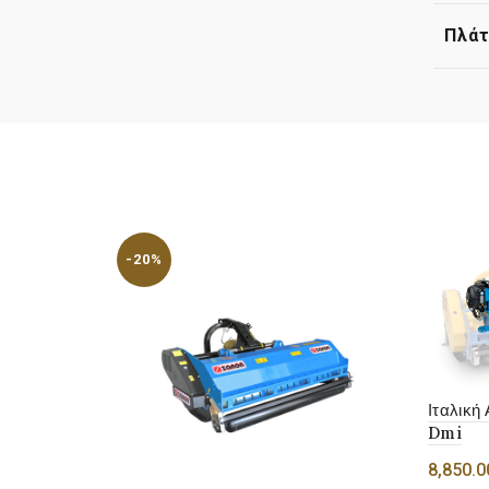
Πλά
-20%
Ιταλική
Dmi
8,850.0