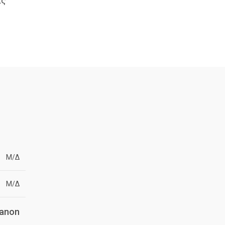
ίς
Μ/Δ
Μ/Δ
anon