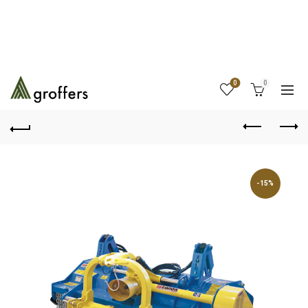
0
0
-15%