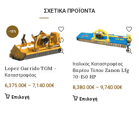
ΣΧΕΤΙΚΆ ΠΡΟΪΌΝΤΑ
-15%
Ιταλικός Καταστροφέας
Lopez Garrido TGM –
Βαρέου Τύπου Zanon Lfg
Καταστροφέας
70-150 HP
Price
6,375.00
€
–
7,140.00
€
Price
8,380.00
€
–
9,740.00
€
range:
range:
Αυτό
Επιλογή
Αυτό
Επιλογή
6,375.00€
8,380.
το
το
through
throug
προϊόν
προϊόν
7,140.00€
9,740.
έχει
έχει
πολλαπλές
πολλαπλές