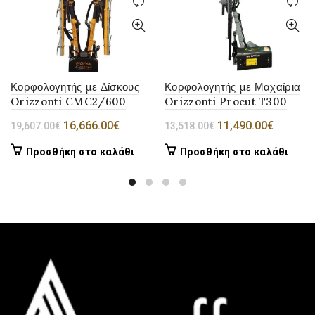
Κορφολογητής με Δίσκους
Κορφολογητής με Μαχαίρια
Orizzonti CMC2/600
Orizzonti Procut T300
Original
Η
Original
Η
16,666.00
€
11,490.00
€
19,607.00
€
13,518.00
€
price
τρέχουσα
price
τρέχου
Προσθήκη στο καλάθι
Προσθήκη στο καλάθι
was:
τιμή
was:
τιμή
19,607.00€.
είναι:
13,518.00€.
είναι:
16,666.00€.
11,490.