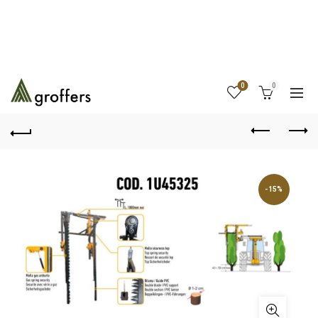
0
0
-15%