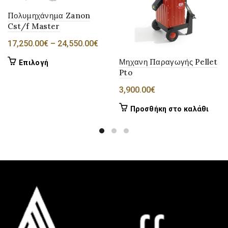
Πολυμηχάνημα Zanon
Cst/f Master
Price
17,250.00
€
–
24,550.00
€
range:
Αυτό
Μηχανη Παραγωγής Pellet
Επιλογή
17,250.00€
Pto
το
through
προϊόν
3,900.00
€
24,550.00€
έχει
Προσθήκη στο καλάθι
πολλαπλές
παραλλαγές.
Οι
επιλογές
μπορούν
να
επιλεγούν
στη