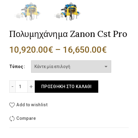
Πολυμηχάνημα Zanon Cst Pro
Price
10,920.00
€
–
16,650.00
€
range:
Τύπος
10,920.
Πολυμηχάνημα Zanon Cst Pro ποσότητα
ΠΡΟΣΘΉΚΗ ΣΤΟ ΚΑΛΆΘΙ
through
16,650.
Add to wishlist
Compare