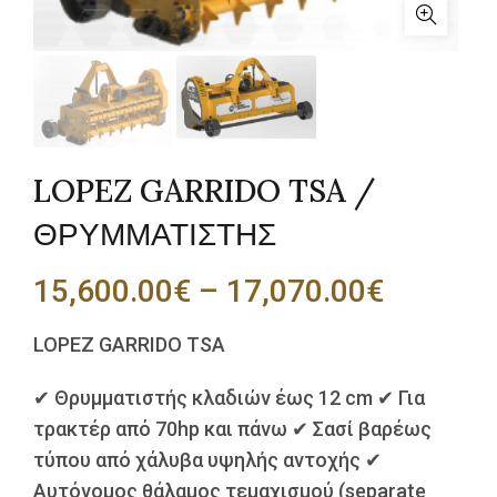
LOPEZ GARRIDO TSA /
ΘΡΥΜΜΑΤΙΣΤΗΣ
Price
15,600.00
€
–
17,070.00
€
range:
LOPEZ GARRIDO TSA
15,600.
✔ Θρυμματιστής κλαδιών έως 12 cm ✔ Για
τρακτέρ από 70hp και πάνω ✔ Σασί βαρέως
through
τύπου από χάλυβα υψηλής αντοχής ✔
17,070.
Αυτόνομος θάλαμος τεμαχισμού (separate