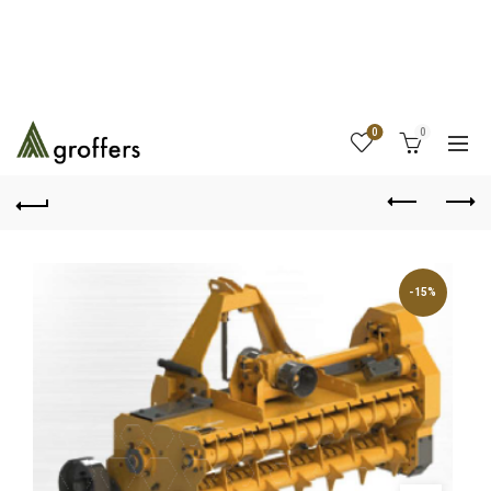
0
0
-15%