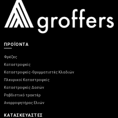
επιλογές
επιλογές
μπορούν
μπορούν
να
να
επιλεγούν
επιλεγούν
στη
στη
σελίδα
σελίδα
ΠΡΟΪΌΝΤΑ
του
του
προϊόντος
προϊόντος
Φρέζες
Καταστροφείς
Καταστροφείς-Θρυμματιστές Κλαδιών
Πλευρικοί Καταστροφείς
Καταστροφείς Δασών
Ραβδιστικό τρακτέρ
Αναρροφητήρας Ελιών
ΚΑΤΑΣΚΕΥΑΣΤΈΣ