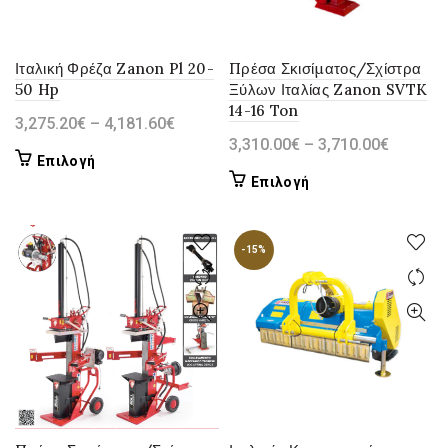
Ιταλική Φρέζα Zanon Pl 20-
Πρέσα Σκισίματος/Σχίστρα
50 Hp
Ξύλων Ιταλίας Zanon SVTK
14-16 Ton
Price
3,275.20
€
–
4,181.60
€
Price
3,310.00
€
–
3,710.00
€
range:
Αυτό
Επιλογή
range:
3,275.20€
Αυτό
Επιλογή
το
3,310.0
through
το
προϊόν
through
4,181.60€
προϊόν
έχει
3,710.0
-15%
έχει
πολλαπλές
πολλαπλές
παραλλαγές.
παραλλαγές.
Οι
Οι
επιλογές
επιλογές
μπορούν
μπορούν
να
να
επιλεγούν