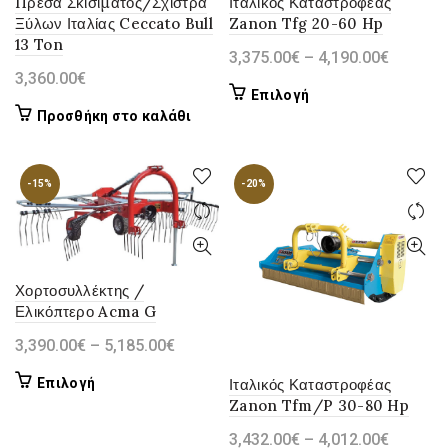
Πρέσα Σκισίματος/Σχίστρα
Ιταλικός Καταστροφέας
επιλεγούν
στη
Ξύλων Ιταλίας Ceccato Bull
Zanon Tfg 20-60 Hp
στη
13 Ton
σελίδα
Price
3,375.00
€
–
4,190.00
€
σελίδα
του
3,360.00
€
range:
Αυτό
του
Επιλογή
προϊόντος
3,375.0
Προσθήκη στο καλάθι
το
προϊόντος
through
προϊόν
4,190.0
έχει
-15%
-20%
πολλαπλές
παραλλαγές.
Οι
επιλογές
Χορτοσυλλέκτης /
Ελικόπτερο Acma G
μπορούν
να
Price
3,390.00
€
–
5,185.00
€
range:
επιλεγούν
Αυτό
Επιλογή
Ιταλικός Καταστροφέας
3,390.00€
στη
Zanon Tfm/P 30-80 Hp
το
through
σελίδα
προϊόν
Price
3,432.00
€
–
4,012.00
€
5,185.00€