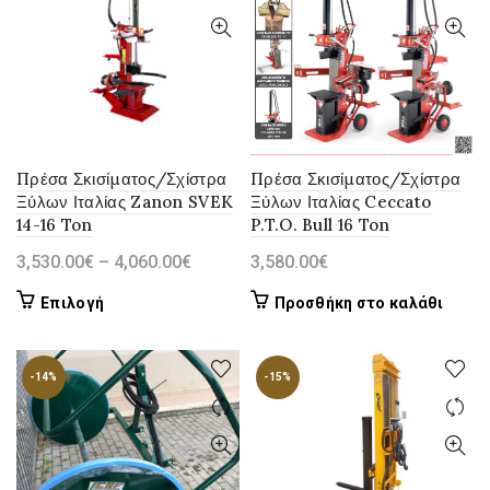
πολλαπλές
παραλλαγές.
Οι
επιλογές
μπορούν
να
Πρέσα Σκισίματος/Σχίστρα
Πρέσα Σκισίματος/Σχίστρα
επιλεγούν
Ξύλων Ιταλίας Zanon SVEK
Ξύλων Ιταλίας Ceccato
στη
14-16 Ton
P.T.O. Bull 16 Ton
σελίδα
Price
3,530.00
€
–
4,060.00
€
3,580.00
€
του
range:
Αυτό
Επιλογή
Προσθήκη στο καλάθι
προϊόντος
3,530.00€
το
through
προϊόν
4,060.00€
-14%
-15%
έχει
πολλαπλές
παραλλαγές.
Οι